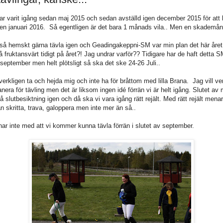
ar varit igång sedan maj 2015 och sedan avställd igen december 2015 för at
gen januari 2016. Så egentligen är det bara 1 månads vila.. Men en skademån
l så hemskt gärna tävla igen och Geadingakeppni-SM var min plan det här åre
å fruktansvärt tidigt på året?! Jag undrar varför?? Tidigare har de haft detta S
september men helt plötsligt så ska det ske 24-26 Juli..
verkligen ta och hejda mig och inte ha för bråttom med lilla Brana. Jag vill ve
anera för tävling men det är liksom ingen idé förrän vi är helt igång. Slutet av
å slutbesiktning igen och då ska vi vara igång rätt rejält. Med rätt rejält mena
an skritta, trava, galoppera men inte mer än så..
nar inte med att vi kommer kunna tävla förrän i slutet av september.