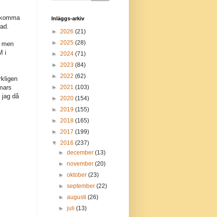
t komma
Inläggs-arkiv
ad.
►
2026
(21)
►
2025
(28)
t men
M i
►
2024
(71)
►
2023
(84)
►
2022
(62)
rkligen
►
2021
(103)
 mars
r jag då
►
2020
(154)
►
2019
(155)
►
2018
(165)
►
2017
(199)
▼
2016
(237)
►
december
(13)
►
november
(20)
►
oktober
(23)
►
september
(22)
►
augusti
(26)
►
juli
(13)