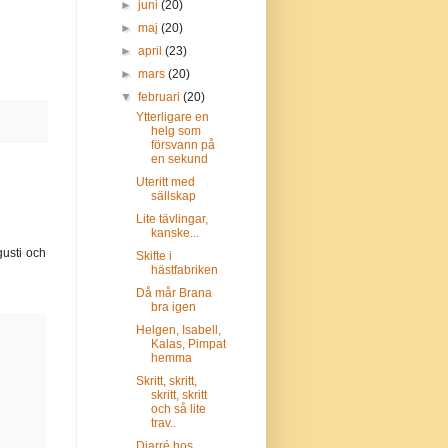
►
juni
(20)
►
maj
(20)
►
april
(23)
►
mars
(20)
▼
februari
(20)
Ytterligare en
helg som
försvann på
en sekund
Uteritt med
sällskap
Lite tävlingar,
kanske...
usti och
Skifte i
hästfabriken
Då mår Brana
bra igen
Helgen, Isabell,
Kalas, Pimpat
hemma
Skritt, skritt,
skritt, skritt
och så lite
trav..
Diarré hos