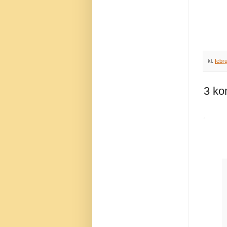
kl.
febr
3 ko