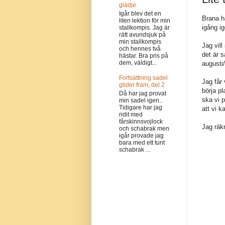
glädje
Igår blev det en
Brana h
liten lektion för min
igång i
stallkompis. Jag är
rätt avundsjuk på
min stallkompis
Jag vil
och hennes två
det är s
hästar. Bra pris på
dem, väldigt...
augusti/
Fortsättning sadel
Jag får 
glider fram, del 2
börja pl
Då har jag provat
ska vi p
min sadel igen..
Tidigare har jag
att vi k
ridit med
fårskinnsvojlock
Jag räk
och schabrak men
igår provade jag
bara med ett tunt
schabrak ...