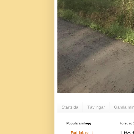
Startsida
Tävlingar
Gamla mi
Populära inlägg
torsdag 
Lite 
Fart, fokus och