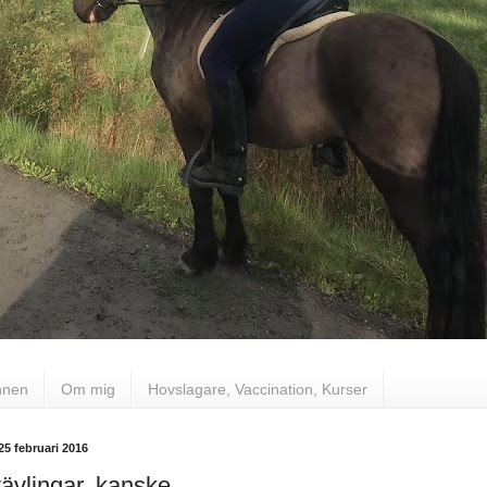
nnen
Om mig
Hovslagare, Vaccination, Kurser
25 februari 2016
tävlingar, kanske...