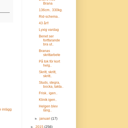
Brana
136cm.. 330kg.
Rid-schema..
43 år!!
Lyxig vardag
Benet ser
fortfarande
bra ut..
Branas
skrittarbete
På tok för kort
helg..
Skritt, skritt,
skritt..
Studs, stegra,
bocka, takta..
Frisk.. igen..
Klinik igen..
Helgen blev
e inlägg
lång..
►
januari
(17)
►
2015
(256)